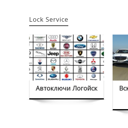
Lock Service
Автоключи Логойск
Вс