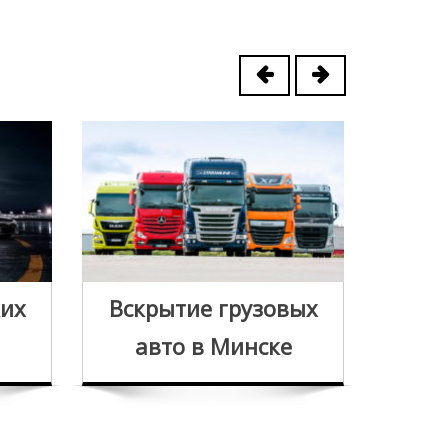
Вск
ких
Вскрытие грузовых
за
авто в Минске