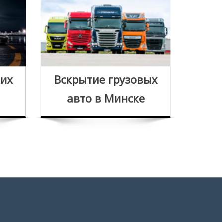
Вск
ких
Вскрытие грузовых
за
авто в Минске