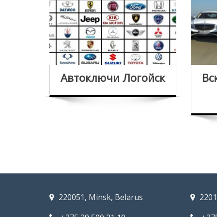
Автоключи Логойск
Вс
220051, Minsk, Belarus
2201