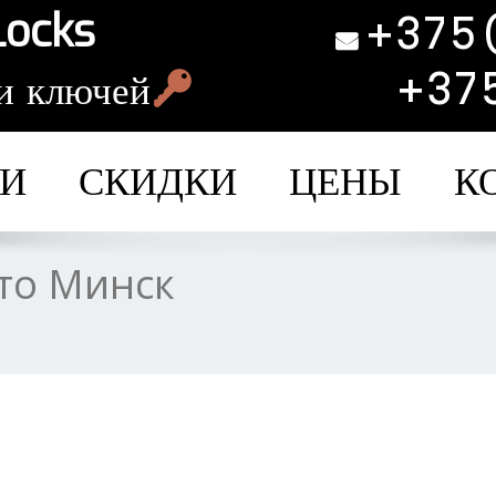
Locks
+375
+37
и ключей
ГИ
СКИДКИ
ЦЕНЫ
К
вто Минск