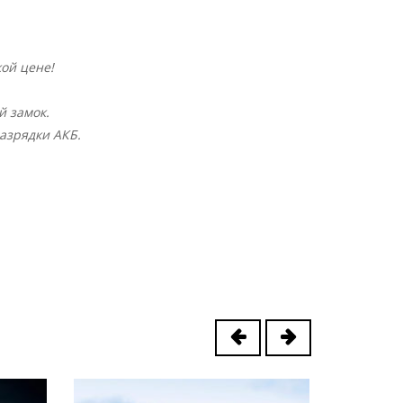
ой цене!
й замок.
разрядки АКБ.