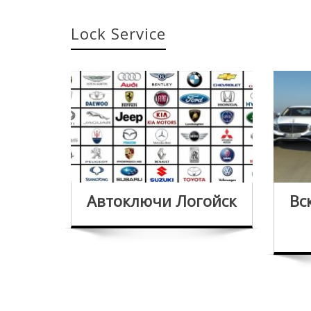
Lock Service
Автоключи Логойск
Вс