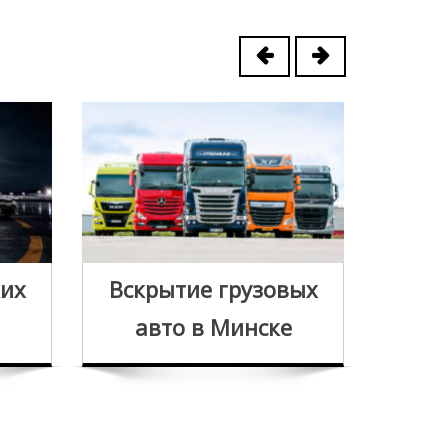
Вск
ких
Вскрытие грузовых
за
авто в Минске