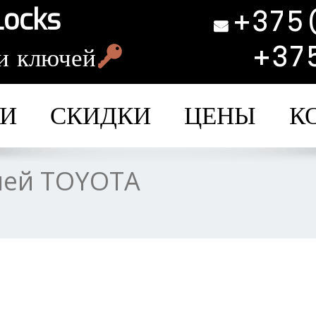
Locks
+375
+37
и ключей
ГИ
СКИДКИ
ЦЕНЫ
К
чей TOYOTA