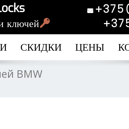
Locks
+375
+37
и ключей
ГИ
СКИДКИ
ЦЕНЫ
К
чей BMW