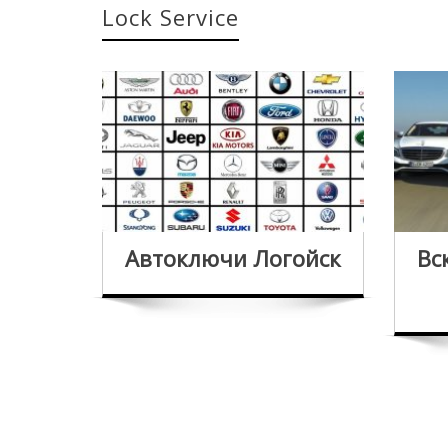
Lock Service
Автоключи Логойск
Вс