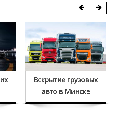
Вск
ких
Вскрытие грузовых
за
авто в Минске